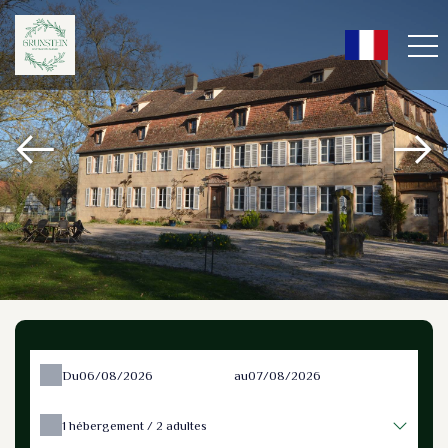
Du
au
1
hébergement /
2
adultes