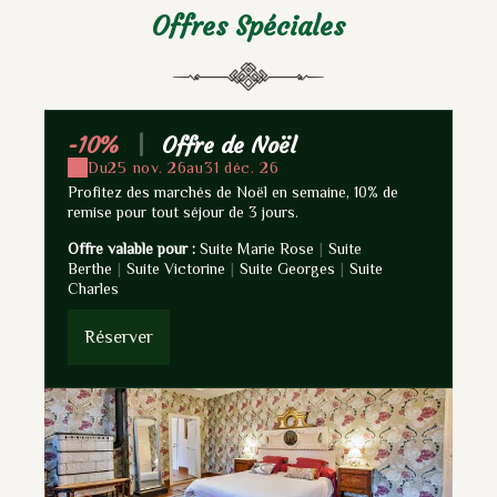
Offres Spéciales
-10%
|
Offre de Noël
-
Du
25 nov. 26
au
31 déc. 26
Profitez des marchés de Noël en semaine, 10% de
4 D
remise pour tout séjour de 3 jours.
Ch
Offre valable pour :
Suite Marie Rose
|
Suite
Off
Berthe
|
Suite Victorine
|
Suite Georges
|
Suite
Be
Charles
Ch
Réserver