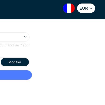
EUR
 du
6 août
au
7 août
Modifier